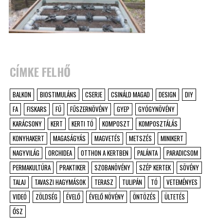
CÍMKE FELHŐ
BALKON
BIOSTIMULÁNS
CSERJE
CSINÁLD MAGAD
DESIGN
DIY
FA
FISKARS
FŰ
FŰSZERNÖVÉNY
GYEP
GYÓGYNÖVÉNY
KARÁCSONY
KERT
KERTI TÓ
KOMPOSZT
KOMPOSZTÁLÁS
KONYHAKERT
MAGASÁGYÁS
MAGVETÉS
METSZÉS
MINIKERT
NAGYVILÁG
ORCHIDEA
OTTHON A KERTBEN
PALÁNTA
PARADICSOM
PERMAKULTÚRA
PRAKTIKER
SZOBANÖVÉNY
SZÉP KERTEK
SÖVÉNY
TALAJ
TAVASZI HAGYMÁSOK
TERASZ
TULIPÁN
TÓ
VETEMÉNYES
VIDEÓ
ZÖLDSÉG
ÉVELŐ
ÉVELŐ NÖVÉNY
ÖNTÖZÉS
ÜLTETÉS
ŐSZ