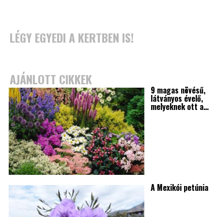
LÉGY EGYEDI A KERTBEN IS!
AJÁNLOTT CIKKEK
9 magas növésű,
látványos évelő,
melyeknek ott a…
A Mexikói petúnia