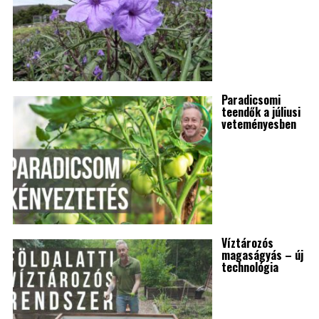
Paradicsomi
teendők a júliusi
veteményesben
Víztározós
magaságyás – új
technológia