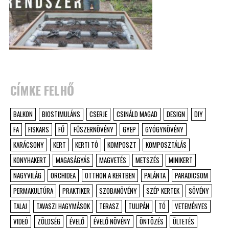
CÍMKE FELHŐ
BALKON
BIOSTIMULÁNS
CSERJE
CSINÁLD MAGAD
DESIGN
DIY
FA
FISKARS
FŰ
FŰSZERNÖVÉNY
GYEP
GYÓGYNÖVÉNY
KARÁCSONY
KERT
KERTI TÓ
KOMPOSZT
KOMPOSZTÁLÁS
KONYHAKERT
MAGASÁGYÁS
MAGVETÉS
METSZÉS
MINIKERT
NAGYVILÁG
ORCHIDEA
OTTHON A KERTBEN
PALÁNTA
PARADICSOM
PERMAKULTÚRA
PRAKTIKER
SZOBANÖVÉNY
SZÉP KERTEK
SÖVÉNY
TALAJ
TAVASZI HAGYMÁSOK
TERASZ
TULIPÁN
TÓ
VETEMÉNYES
VIDEÓ
ZÖLDSÉG
ÉVELŐ
ÉVELŐ NÖVÉNY
ÖNTÖZÉS
ÜLTETÉS