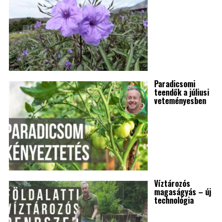
Paradicsomi
teendők a júliusi
veteményesben
Víztározós
magaságyás – új
technológia