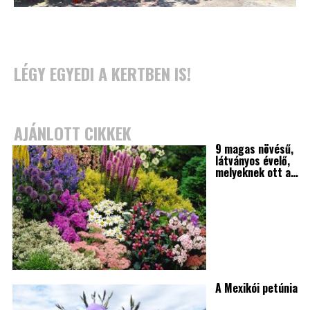
LÉGY EGYEDI A KERTBEN IS!
AJÁNLOTT CIKKEK
9 magas növésű,
látványos évelő,
melyeknek ott a…
A Mexikói petúnia