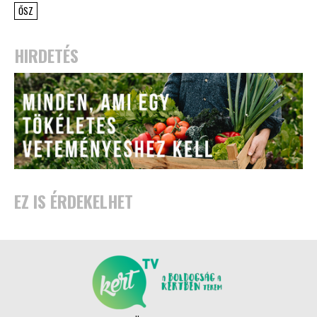
ŐSZ
HIRDETÉS
EZ IS ÉRDEKELHET