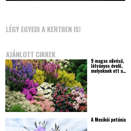
LÉGY EGYEDI A KERTBEN IS!
AJÁNLOTT CIKKEK
9 magas növésű,
látványos évelő,
melyeknek ott a…
A Mexikói petúnia