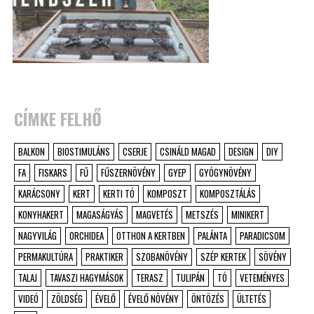
CÍMKE FELHŐ
BALKON
BIOSTIMULÁNS
CSERJE
CSINÁLD MAGAD
DESIGN
DIY
FA
FISKARS
FŰ
FŰSZERNÖVÉNY
GYEP
GYÓGYNÖVÉNY
KARÁCSONY
KERT
KERTI TÓ
KOMPOSZT
KOMPOSZTÁLÁS
KONYHAKERT
MAGASÁGYÁS
MAGVETÉS
METSZÉS
MINIKERT
NAGYVILÁG
ORCHIDEA
OTTHON A KERTBEN
PALÁNTA
PARADICSOM
PERMAKULTÚRA
PRAKTIKER
SZOBANÖVÉNY
SZÉP KERTEK
SÖVÉNY
TALAJ
TAVASZI HAGYMÁSOK
TERASZ
TULIPÁN
TÓ
VETEMÉNYES
VIDEÓ
ZÖLDSÉG
ÉVELŐ
ÉVELŐ NÖVÉNY
ÖNTÖZÉS
ÜLTETÉS