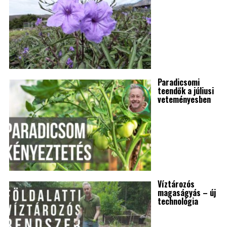
Paradicsomi
teendők a júliusi
veteményesben
Víztározós
magaságyás – új
technológia