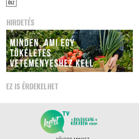
ŐSZ
HIRDETÉS
EZ IS ÉRDEKELHET