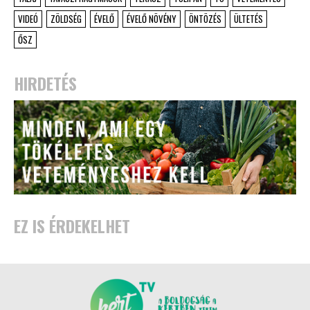
VIDEÓ
ZÖLDSÉG
ÉVELŐ
ÉVELŐ NÖVÉNY
ÖNTÖZÉS
ÜLTETÉS
ŐSZ
HIRDETÉS
EZ IS ÉRDEKELHET