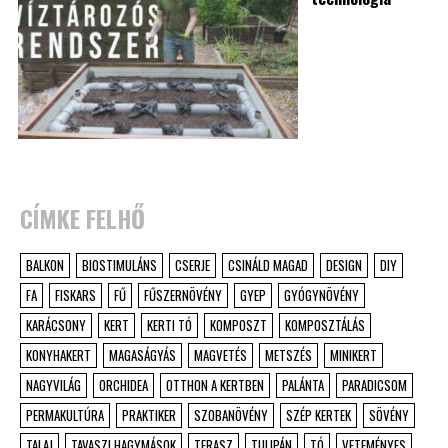
CÍMKE FELHŐ
BALKON
BIOSTIMULÁNS
CSERJE
CSINÁLD MAGAD
DESIGN
DIY
FA
FISKARS
FŰ
FŰSZERNÖVÉNY
GYEP
GYÓGYNÖVÉNY
KARÁCSONY
KERT
KERTI TÓ
KOMPOSZT
KOMPOSZTÁLÁS
KONYHAKERT
MAGASÁGYÁS
MAGVETÉS
METSZÉS
MINIKERT
NAGYVILÁG
ORCHIDEA
OTTHON A KERTBEN
PALÁNTA
PARADICSOM
PERMAKULTÚRA
PRAKTIKER
SZOBANÖVÉNY
SZÉP KERTEK
SÖVÉNY
TALAJ
TAVASZI HAGYMÁSOK
TERASZ
TULIPÁN
TÓ
VETEMÉNYES