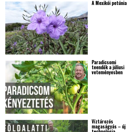
A Mexikói petúnia
Paradicsomi
teendők a júliusi
veteményesben
Víztározós
magaságyás – új
technológia