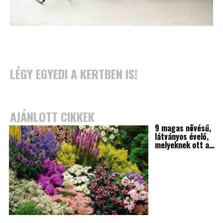
LÉGY EGYEDI A KERTBEN IS!
AJÁNLOTT CIKKEK
9 magas növésű,
látványos évelő,
melyeknek ott a…