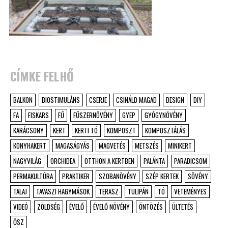
CÍMKE FELHŐ
BALKON
BIOSTIMULÁNS
CSERJE
CSINÁLD MAGAD
DESIGN
DIY
FA
FISKARS
FŰ
FŰSZERNÖVÉNY
GYEP
GYÓGYNÖVÉNY
KARÁCSONY
KERT
KERTI TÓ
KOMPOSZT
KOMPOSZTÁLÁS
KONYHAKERT
MAGASÁGYÁS
MAGVETÉS
METSZÉS
MINIKERT
NAGYVILÁG
ORCHIDEA
OTTHON A KERTBEN
PALÁNTA
PARADICSOM
PERMAKULTÚRA
PRAKTIKER
SZOBANÖVÉNY
SZÉP KERTEK
SÖVÉNY
TALAJ
TAVASZI HAGYMÁSOK
TERASZ
TULIPÁN
TÓ
VETEMÉNYES
VIDEÓ
ZÖLDSÉG
ÉVELŐ
ÉVELŐ NÖVÉNY
ÖNTÖZÉS
ÜLTETÉS
ŐSZ