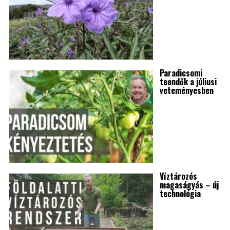
Paradicsomi
teendők a júliusi
veteményesben
Víztározós
magaságyás – új
technológia