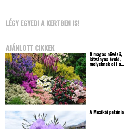
LÉGY EGYEDI A KERTBEN IS!
AJÁNLOTT CIKKEK
9 magas növésű,
látványos évelő,
melyeknek ott a…
A Mexikói petúnia