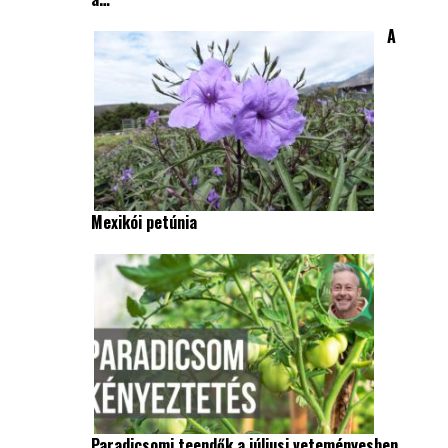
A
Mexikói petúnia
Paradicsomi teendők a júliusi veteményesben