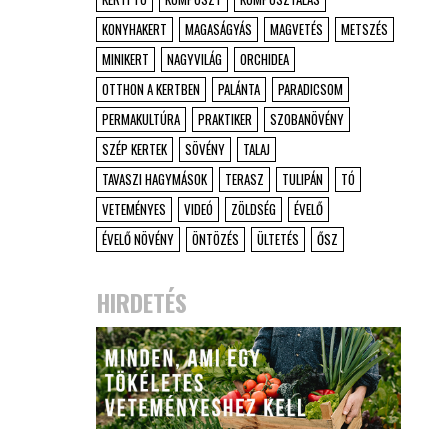
KONYHAKERT
MAGASÁGYÁS
MAGVETÉS
METSZÉS
MINIKERT
NAGYVILÁG
ORCHIDEA
OTTHON A KERTBEN
PALÁNTA
PARADICSOM
PERMAKULTÚRA
PRAKTIKER
SZOBANÖVÉNY
SZÉP KERTEK
SÖVÉNY
TALAJ
TAVASZI HAGYMÁSOK
TERASZ
TULIPÁN
TÓ
VETEMÉNYES
VIDEÓ
ZÖLDSÉG
ÉVELŐ
ÉVELŐ NÖVÉNY
ÖNTÖZÉS
ÜLTETÉS
ŐSZ
HIRDETÉS