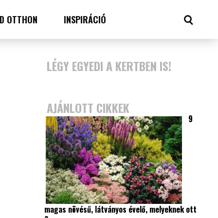
D OTTHON
INSPIRÁCIÓ
LÉGY EGYEDI A KERTBEN IS!
AJÁNLOTT CIKKEK
9
magas növésű, látványos évelő, melyeknek ott
a…