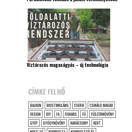
Víztározós magaságyás – új technológia
CÍMKE FELHŐ
BALKON
BIOSTIMULÁNS
CSERJE
CSINÁLD MAGAD
DESIGN
DIY
FA
FISKARS
FŰ
FŰSZERNÖVÉNY
GYEP
GYÓGYNÖVÉNY
KARÁCSONY
KERT
KERTI TÓ
KOMPOSZT
KOMPOSZTÁLÁS