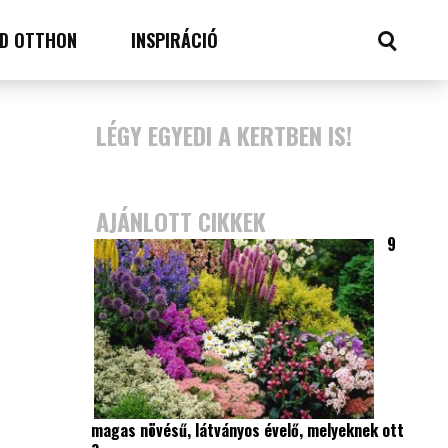
D OTTHON
INSPIRÁCIÓ
LÉGY EGYEDI A KERTBEN IS!
AJÁNLOTT CIKKEK
9
magas növésű, látványos évelő, melyeknek ott
a…