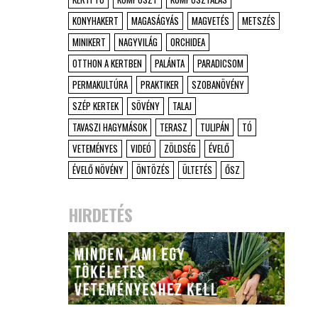
KONYHAKERT
MAGASÁGYÁS
MAGVETÉS
METSZÉS
MINIKERT
NAGYVILÁG
ORCHIDEA
OTTHON A KERTBEN
PALÁNTA
PARADICSOM
PERMAKULTÚRA
PRAKTIKER
SZOBANÖVÉNY
SZÉP KERTEK
SÖVÉNY
TALAJ
TAVASZI HAGYMÁSOK
TERASZ
TULIPÁN
TÓ
VETEMÉNYES
VIDEÓ
ZÖLDSÉG
ÉVELŐ
ÉVELŐ NÖVÉNY
ÖNTÖZÉS
ÜLTETÉS
ŐSZ
HIRDETÉS