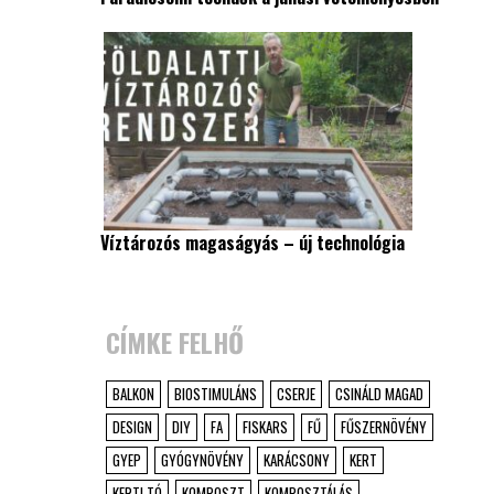
Víztározós magaságyás – új technológia
CÍMKE FELHŐ
BALKON
BIOSTIMULÁNS
CSERJE
CSINÁLD MAGAD
DESIGN
DIY
FA
FISKARS
FŰ
FŰSZERNÖVÉNY
GYEP
GYÓGYNÖVÉNY
KARÁCSONY
KERT
KERTI TÓ
KOMPOSZT
KOMPOSZTÁLÁS