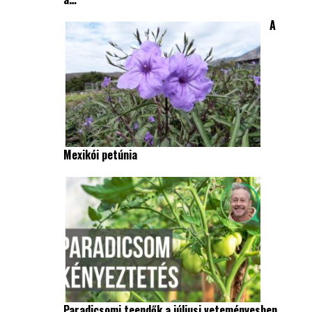
A
Mexikói petúnia
Paradicsomi teendők a júliusi veteményesben