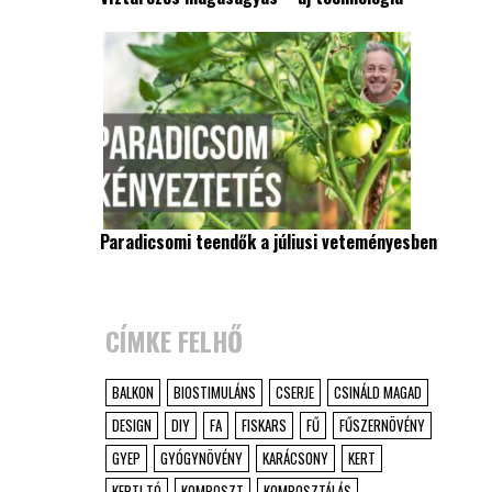
Paradicsomi teendők a júliusi veteményesben
CÍMKE FELHŐ
BALKON
BIOSTIMULÁNS
CSERJE
CSINÁLD MAGAD
DESIGN
DIY
FA
FISKARS
FŰ
FŰSZERNÖVÉNY
GYEP
GYÓGYNÖVÉNY
KARÁCSONY
KERT
KERTI TÓ
KOMPOSZT
KOMPOSZTÁLÁS