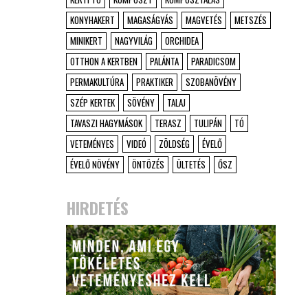
KONYHAKERT
MAGASÁGYÁS
MAGVETÉS
METSZÉS
MINIKERT
NAGYVILÁG
ORCHIDEA
OTTHON A KERTBEN
PALÁNTA
PARADICSOM
PERMAKULTÚRA
PRAKTIKER
SZOBANÖVÉNY
SZÉP KERTEK
SÖVÉNY
TALAJ
TAVASZI HAGYMÁSOK
TERASZ
TULIPÁN
TÓ
VETEMÉNYES
VIDEÓ
ZÖLDSÉG
ÉVELŐ
ÉVELŐ NÖVÉNY
ÖNTÖZÉS
ÜLTETÉS
ŐSZ
HIRDETÉS