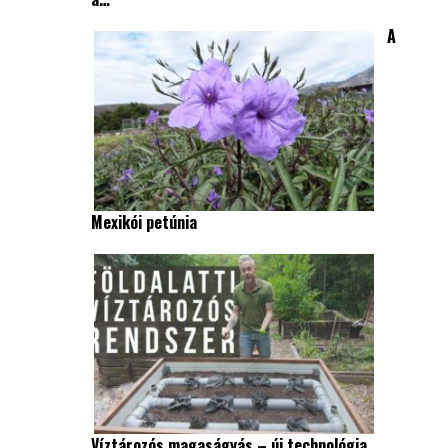
A
Mexikói petúnia
Víztározós magaságyás – új technológia