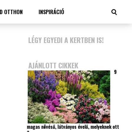
D OTTHON
INSPIRÁCIÓ
LÉGY EGYEDI A KERTBEN IS!
AJÁNLOTT CIKKEK
9
magas növésű, látványos évelő, melyeknek ott
a…