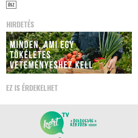
ŐSZ
HIRDETÉS
EZ IS ÉRDEKELHET