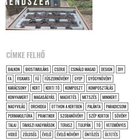
CÍMKE FELHŐ
BALKON
BIOSTIMULÁNS
CSERJE
CSINÁLD MAGAD
DESIGN
DIY
FA
FISKARS
FŰ
FŰSZERNÖVÉNY
GYEP
GYÓGYNÖVÉNY
KARÁCSONY
KERT
KERTI TÓ
KOMPOSZT
KOMPOSZTÁLÁS
KONYHAKERT
MAGASÁGYÁS
MAGVETÉS
METSZÉS
MINIKERT
NAGYVILÁG
ORCHIDEA
OTTHON A KERTBEN
PALÁNTA
PARADICSOM
PERMAKULTÚRA
PRAKTIKER
SZOBANÖVÉNY
SZÉP KERTEK
SÖVÉNY
TALAJ
TAVASZI HAGYMÁSOK
TERASZ
TULIPÁN
TÓ
VETEMÉNYES
VIDEÓ
ZÖLDSÉG
ÉVELŐ
ÉVELŐ NÖVÉNY
ÖNTÖZÉS
ÜLTETÉS