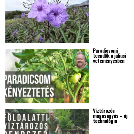
Paradicsomi
teendők a júliusi
veteményesben
Víztározós
magaságyás – új
technológia