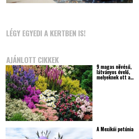
LÉGY EGYEDI A KERTBEN IS!
AJÁNLOTT CIKKEK
9 magas növésű,
látványos évelő,
melyeknek ott a…
A Mexikói petúnia