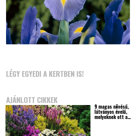
LÉGY EGYEDI A KERTBEN IS!
AJÁNLOTT CIKKEK
9 magas növésű,
látványos évelő,
melyeknek ott a…