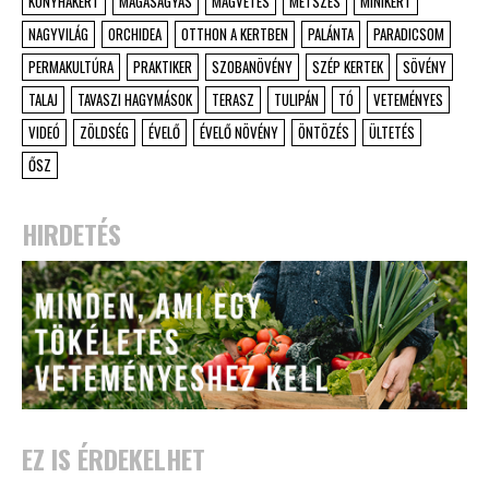
KONYHAKERT
MAGASÁGYÁS
MAGVETÉS
METSZÉS
MINIKERT
NAGYVILÁG
ORCHIDEA
OTTHON A KERTBEN
PALÁNTA
PARADICSOM
PERMAKULTÚRA
PRAKTIKER
SZOBANÖVÉNY
SZÉP KERTEK
SÖVÉNY
TALAJ
TAVASZI HAGYMÁSOK
TERASZ
TULIPÁN
TÓ
VETEMÉNYES
VIDEÓ
ZÖLDSÉG
ÉVELŐ
ÉVELŐ NÖVÉNY
ÖNTÖZÉS
ÜLTETÉS
ŐSZ
HIRDETÉS
EZ IS ÉRDEKELHET