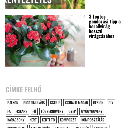
3 fontos
gondozási tipp a
korallvirág
hosszú
virágzásához
CÍMKE FELHŐ
BALKON
BIOSTIMULÁNS
CSERJE
CSINÁLD MAGAD
DESIGN
DIY
FA
FISKARS
FŰ
FŰSZERNÖVÉNY
GYEP
GYÓGYNÖVÉNY
KARÁCSONY
KERT
KERTI TÓ
KOMPOSZT
KOMPOSZTÁLÁS