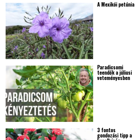
A Mexikói petúnia
Paradicsomi
teendők a júliusi
veteményesben
3 fontos
gondozási tipp a