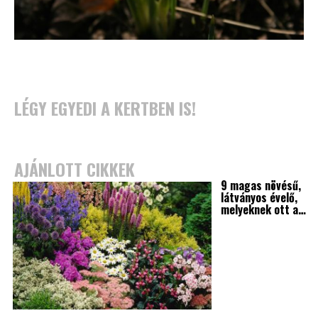
LÉGY EGYEDI A KERTBEN IS!
AJÁNLOTT CIKKEK
9 magas növésű,
látványos évelő,
melyeknek ott a…