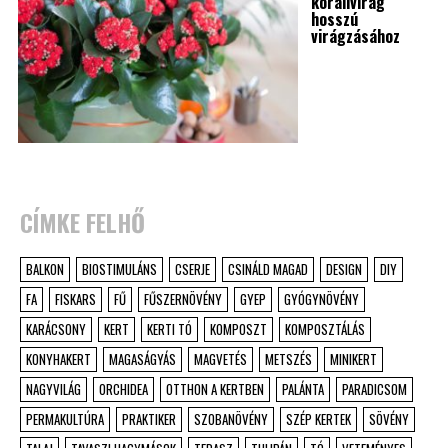
korallvirág
hosszú
virágzásához
CÍMKE FELHŐ
BALKON
BIOSTIMULÁNS
CSERJE
CSINÁLD MAGAD
DESIGN
DIY
FA
FISKARS
FŰ
FŰSZERNÖVÉNY
GYEP
GYÓGYNÖVÉNY
KARÁCSONY
KERT
KERTI TÓ
KOMPOSZT
KOMPOSZTÁLÁS
KONYHAKERT
MAGASÁGYÁS
MAGVETÉS
METSZÉS
MINIKERT
NAGYVILÁG
ORCHIDEA
OTTHON A KERTBEN
PALÁNTA
PARADICSOM
PERMAKULTÚRA
PRAKTIKER
SZOBANÖVÉNY
SZÉP KERTEK
SÖVÉNY