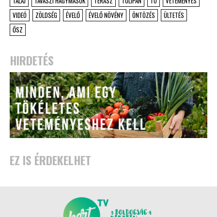
TALAJ
TAVASZI HAGYMÁSOK
TERASZ
TULIPÁN
TÓ
VETEMÉNYES
VIDEÓ
ZÖLDSÉG
ÉVELŐ
ÉVELŐ NÖVÉNY
ÖNTÖZÉS
ÜLTETÉS
ŐSZ
HIRDETÉS
EZ IS ÉRDEKELHET