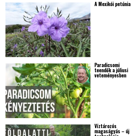
A Mexikói petúnia
Paradicsomi
teendők a júliusi
veteményesben
Víztározós
magaságyás – új