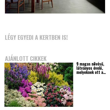
LÉGY EGYEDI A KERTBEN IS!
AJÁNLOTT CIKKEK
9 magas növésű,
látványos évelő,
melyeknek ott a…