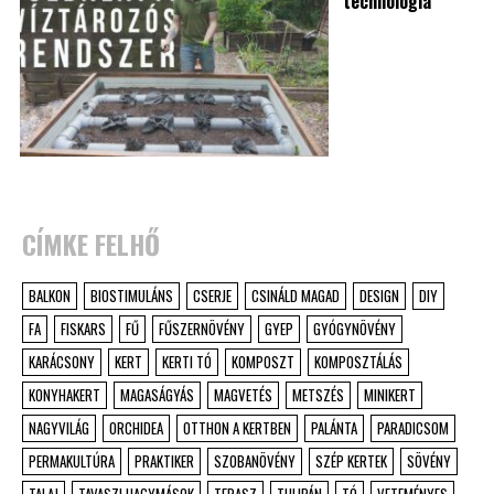
technológia
CÍMKE FELHŐ
BALKON
BIOSTIMULÁNS
CSERJE
CSINÁLD MAGAD
DESIGN
DIY
FA
FISKARS
FŰ
FŰSZERNÖVÉNY
GYEP
GYÓGYNÖVÉNY
KARÁCSONY
KERT
KERTI TÓ
KOMPOSZT
KOMPOSZTÁLÁS
KONYHAKERT
MAGASÁGYÁS
MAGVETÉS
METSZÉS
MINIKERT
NAGYVILÁG
ORCHIDEA
OTTHON A KERTBEN
PALÁNTA
PARADICSOM
PERMAKULTÚRA
PRAKTIKER
SZOBANÖVÉNY
SZÉP KERTEK
SÖVÉNY