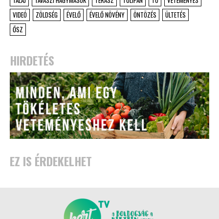
TALAJ
TAVASZI HAGYMÁSOK
TERASZ
TULIPÁN
TÓ
VETEMÉNYES
VIDEÓ
ZÖLDSÉG
ÉVELŐ
ÉVELŐ NÖVÉNY
ÖNTÖZÉS
ÜLTETÉS
ŐSZ
HIRDETÉS
EZ IS ÉRDEKELHET