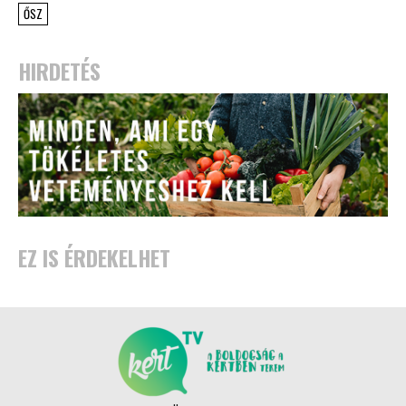
ŐSZ
HIRDETÉS
EZ IS ÉRDEKELHET