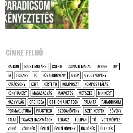
CÍMKE FELHŐ
BALKON
BIOSTIMULÁNS
CSERJE
CSINÁLD MAGAD
DESIGN
DIY
FA
FISKARS
FŰ
FŰSZERNÖVÉNY
GYEP
GYÓGYNÖVÉNY
KARÁCSONY
KERT
KERTI TÓ
KOMPOSZT
KOMPOSZTÁLÁS
KONYHAKERT
MAGASÁGYÁS
MAGVETÉS
METSZÉS
MINIKERT
NAGYVILÁG
ORCHIDEA
OTTHON A KERTBEN
PALÁNTA
PARADICSOM
PERMAKULTÚRA
PRAKTIKER
SZOBANÖVÉNY
SZÉP KERTEK
SÖVÉNY
TALAJ
TAVASZI HAGYMÁSOK
TERASZ
TULIPÁN
TÓ
VETEMÉNYES
VIDEÓ
ZÖLDSÉG
ÉVELŐ
ÉVELŐ NÖVÉNY
ÖNTÖZÉS
ÜLTETÉS