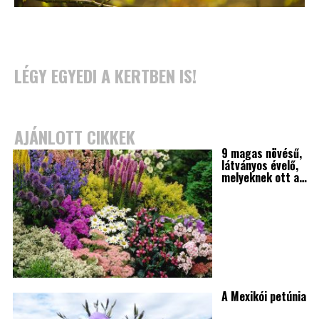
LÉGY EGYEDI A KERTBEN IS!
AJÁNLOTT CIKKEK
9 magas növésű,
látványos évelő,
melyeknek ott a…
A Mexikói petúnia