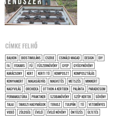
CÍMKE FELHŐ
BALKON
BIOSTIMULÁNS
CSERJE
CSINÁLD MAGAD
DESIGN
DIY
FA
FISKARS
FŰ
FŰSZERNÖVÉNY
GYEP
GYÓGYNÖVÉNY
KARÁCSONY
KERT
KERTI TÓ
KOMPOSZT
KOMPOSZTÁLÁS
KONYHAKERT
MAGASÁGYÁS
MAGVETÉS
METSZÉS
MINIKERT
NAGYVILÁG
ORCHIDEA
OTTHON A KERTBEN
PALÁNTA
PARADICSOM
PERMAKULTÚRA
PRAKTIKER
SZOBANÖVÉNY
SZÉP KERTEK
SÖVÉNY
TALAJ
TAVASZI HAGYMÁSOK
TERASZ
TULIPÁN
TÓ
VETEMÉNYES
VIDEÓ
ZÖLDSÉG
ÉVELŐ
ÉVELŐ NÖVÉNY
ÖNTÖZÉS
ÜLTETÉS