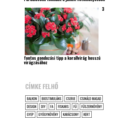
3
fontos gondozási tipp a korallvirág hosszú
virágzásához
CÍMKE FELHŐ
BALKON
BIOSTIMULÁNS
CSERJE
CSINÁLD MAGAD
DESIGN
DIY
FA
FISKARS
FŰ
FŰSZERNÖVÉNY
GYEP
GYÓGYNÖVÉNY
KARÁCSONY
KERT