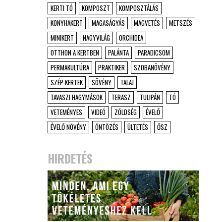
KERTI TÓ
KOMPOSZT
KOMPOSZTÁLÁS
KONYHAKERT
MAGASÁGYÁS
MAGVETÉS
METSZÉS
MINIKERT
NAGYVILÁG
ORCHIDEA
OTTHON A KERTBEN
PALÁNTA
PARADICSOM
PERMAKULTÚRA
PRAKTIKER
SZOBANÖVÉNY
SZÉP KERTEK
SÖVÉNY
TALAJ
TAVASZI HAGYMÁSOK
TERASZ
TULIPÁN
TÓ
VETEMÉNYES
VIDEÓ
ZÖLDSÉG
ÉVELŐ
ÉVELŐ NÖVÉNY
ÖNTÖZÉS
ÜLTETÉS
ŐSZ
HIRDETÉS