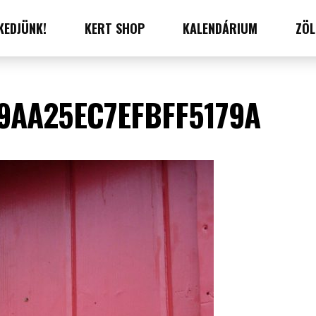
KEDJÜNK!
KERT SHOP
KALENDÁRIUM
ZÖL
9AA25EC7EFBFF5179A