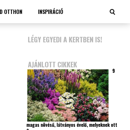
D OTTHON
INSPIRÁCIÓ
LÉGY EGYEDI A KERTBEN IS!
AJÁNLOTT CIKKEK
9
magas növésű, látványos évelő, melyeknek ott
a…