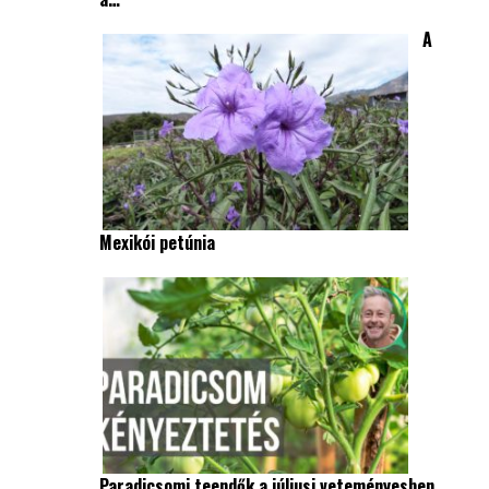
A
Mexikói petúnia
Paradicsomi teendők a júliusi veteményesben