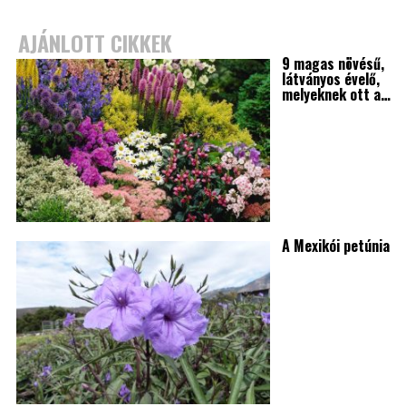
AJÁNLOTT CIKKEK
9 magas növésű,
látványos évelő,
melyeknek ott a…
A Mexikói petúnia