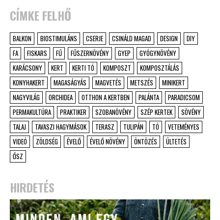
CÍMKE FELHŐ
BALKON
BIOSTIMULÁNS
CSERJE
CSINÁLD MAGAD
DESIGN
DIY
FA
FISKARS
FŰ
FŰSZERNÖVÉNY
GYEP
GYÓGYNÖVÉNY
KARÁCSONY
KERT
KERTI TÓ
KOMPOSZT
KOMPOSZTÁLÁS
KONYHAKERT
MAGASÁGYÁS
MAGVETÉS
METSZÉS
MINIKERT
NAGYVILÁG
ORCHIDEA
OTTHON A KERTBEN
PALÁNTA
PARADICSOM
PERMAKULTÚRA
PRAKTIKER
SZOBANÖVÉNY
SZÉP KERTEK
SÖVÉNY
TALAJ
TAVASZI HAGYMÁSOK
TERASZ
TULIPÁN
TÓ
VETEMÉNYES
VIDEÓ
ZÖLDSÉG
ÉVELŐ
ÉVELŐ NÖVÉNY
ÖNTÖZÉS
ÜLTETÉS
ŐSZ
HIRDETÉS