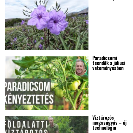
Paradicsomi
teendők a júliusi
veteményesben
Víztározós
magaságyás – új
technológia