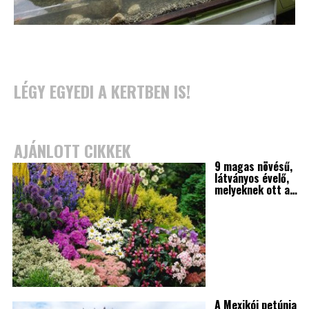
LÉGY EGYEDI A KERTBEN IS!
AJÁNLOTT CIKKEK
9 magas növésű,
látványos évelő,
melyeknek ott a…
A Mexikói petúnia