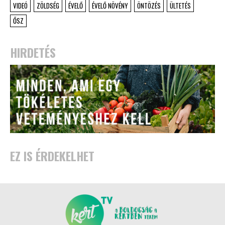
VIDEÓ
ZÖLDSÉG
ÉVELŐ
ÉVELŐ NÖVÉNY
ÖNTÖZÉS
ÜLTETÉS
ŐSZ
HIRDETÉS
EZ IS ÉRDEKELHET