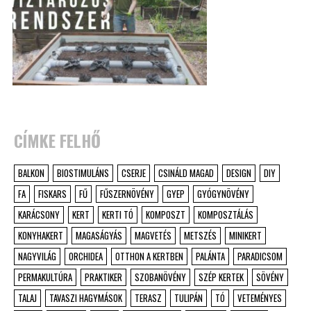
CÍMKE FELHŐ
BALKON
BIOSTIMULÁNS
CSERJE
CSINÁLD MAGAD
DESIGN
DIY
FA
FISKARS
FŰ
FŰSZERNÖVÉNY
GYEP
GYÓGYNÖVÉNY
KARÁCSONY
KERT
KERTI TÓ
KOMPOSZT
KOMPOSZTÁLÁS
KONYHAKERT
MAGASÁGYÁS
MAGVETÉS
METSZÉS
MINIKERT
NAGYVILÁG
ORCHIDEA
OTTHON A KERTBEN
PALÁNTA
PARADICSOM
PERMAKULTÚRA
PRAKTIKER
SZOBANÖVÉNY
SZÉP KERTEK
SÖVÉNY
TALAJ
TAVASZI HAGYMÁSOK
TERASZ
TULIPÁN
TÓ
VETEMÉNYES