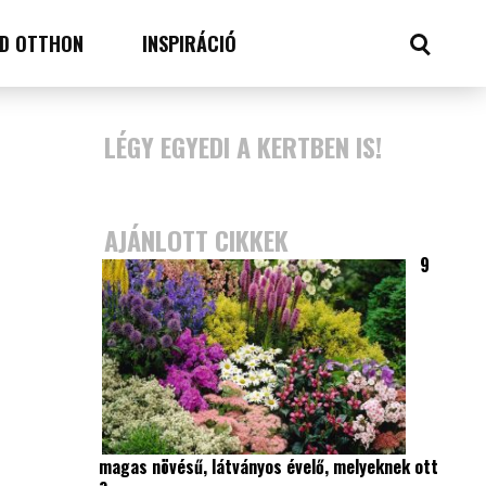
D OTTHON
INSPIRÁCIÓ
LÉGY EGYEDI A KERTBEN IS!
AJÁNLOTT CIKKEK
9
magas növésű, látványos évelő, melyeknek ott
a…