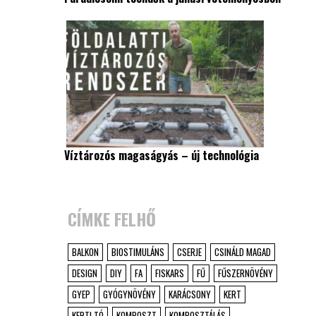
Víztározós magaságyás – új technológia
CÍMKE FELHŐ
BALKON
BIOSTIMULÁNS
CSERJE
CSINÁLD MAGAD
DESIGN
DIY
FA
FISKARS
FŰ
FŰSZERNÖVÉNY
GYEP
GYÓGYNÖVÉNY
KARÁCSONY
KERT
KERTI TÓ
KOMPOSZT
KOMPOSZTÁLÁS