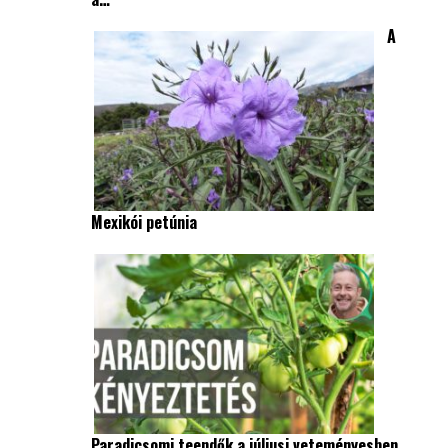
A
Mexikói petúnia
Paradicsomi teendők a júliusi veteményesben