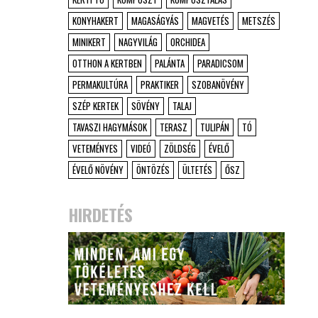
KONYHAKERT
MAGASÁGYÁS
MAGVETÉS
METSZÉS
MINIKERT
NAGYVILÁG
ORCHIDEA
OTTHON A KERTBEN
PALÁNTA
PARADICSOM
PERMAKULTÚRA
PRAKTIKER
SZOBANÖVÉNY
SZÉP KERTEK
SÖVÉNY
TALAJ
TAVASZI HAGYMÁSOK
TERASZ
TULIPÁN
TÓ
VETEMÉNYES
VIDEÓ
ZÖLDSÉG
ÉVELŐ
ÉVELŐ NÖVÉNY
ÖNTÖZÉS
ÜLTETÉS
ŐSZ
HIRDETÉS