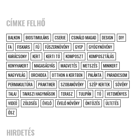
CÍMKE FELHŐ
BALKON
BIOSTIMULÁNS
CSERJE
CSINÁLD MAGAD
DESIGN
DIY
FA
FISKARS
FŰ
FŰSZERNÖVÉNY
GYEP
GYÓGYNÖVÉNY
KARÁCSONY
KERT
KERTI TÓ
KOMPOSZT
KOMPOSZTÁLÁS
KONYHAKERT
MAGASÁGYÁS
MAGVETÉS
METSZÉS
MINIKERT
NAGYVILÁG
ORCHIDEA
OTTHON A KERTBEN
PALÁNTA
PARADICSOM
PERMAKULTÚRA
PRAKTIKER
SZOBANÖVÉNY
SZÉP KERTEK
SÖVÉNY
TALAJ
TAVASZI HAGYMÁSOK
TERASZ
TULIPÁN
TÓ
VETEMÉNYES
VIDEÓ
ZÖLDSÉG
ÉVELŐ
ÉVELŐ NÖVÉNY
ÖNTÖZÉS
ÜLTETÉS
ŐSZ
HIRDETÉS