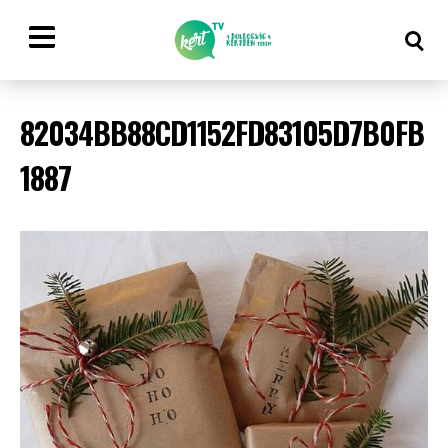
82034BB88CD1152FD83105D7B0FB
1887