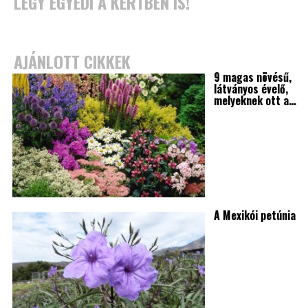
LÉGY EGYEDI A KERTBEN IS!
AJÁNLOTT CIKKEK
9 magas növésű,
látványos évelő,
melyeknek ott a…
A Mexikói petúnia