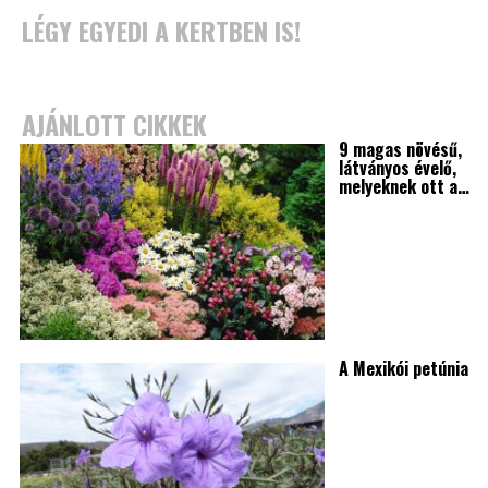
LÉGY EGYEDI A KERTBEN IS!
AJÁNLOTT CIKKEK
9 magas növésű,
látványos évelő,
melyeknek ott a…
A Mexikói petúnia