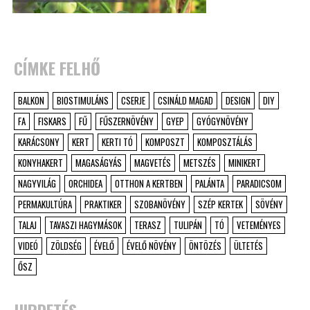
CÍMKE FELHŐ
BALKON
BIOSTIMULÁNS
CSERJE
CSINÁLD MAGAD
DESIGN
DIY
FA
FISKARS
FŰ
FŰSZERNÖVÉNY
GYEP
GYÓGYNÖVÉNY
KARÁCSONY
KERT
KERTI TÓ
KOMPOSZT
KOMPOSZTÁLÁS
KONYHAKERT
MAGASÁGYÁS
MAGVETÉS
METSZÉS
MINIKERT
NAGYVILÁG
ORCHIDEA
OTTHON A KERTBEN
PALÁNTA
PARADICSOM
PERMAKULTÚRA
PRAKTIKER
SZOBANÖVÉNY
SZÉP KERTEK
SÖVÉNY
TALAJ
TAVASZI HAGYMÁSOK
TERASZ
TULIPÁN
TÓ
VETEMÉNYES
VIDEÓ
ZÖLDSÉG
ÉVELŐ
ÉVELŐ NÖVÉNY
ÖNTÖZÉS
ÜLTETÉS
ŐSZ