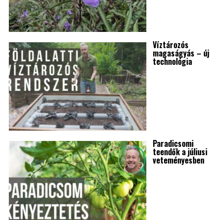
Víztározós
magaságyás – új
technológia
Paradicsomi
teendők a júliusi
veteményesben