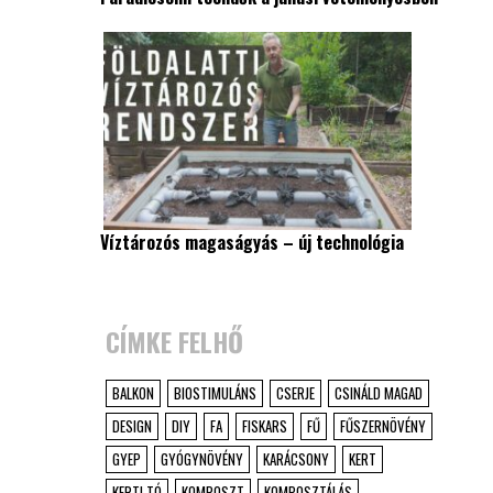
Víztározós magaságyás – új technológia
CÍMKE FELHŐ
BALKON
BIOSTIMULÁNS
CSERJE
CSINÁLD MAGAD
DESIGN
DIY
FA
FISKARS
FŰ
FŰSZERNÖVÉNY
GYEP
GYÓGYNÖVÉNY
KARÁCSONY
KERT
KERTI TÓ
KOMPOSZT
KOMPOSZTÁLÁS