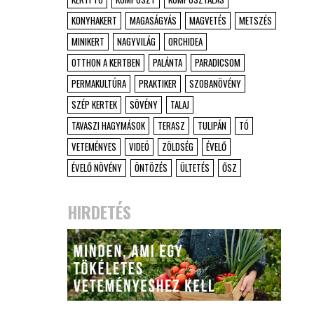
KONYHAKERT
MAGASÁGYÁS
MAGVETÉS
METSZÉS
MINIKERT
NAGYVILÁG
ORCHIDEA
OTTHON A KERTBEN
PALÁNTA
PARADICSOM
PERMAKULTÚRA
PRAKTIKER
SZOBANÖVÉNY
SZÉP KERTEK
SÖVÉNY
TALAJ
TAVASZI HAGYMÁSOK
TERASZ
TULIPÁN
TÓ
VETEMÉNYES
VIDEÓ
ZÖLDSÉG
ÉVELŐ
ÉVELŐ NÖVÉNY
ÖNTÖZÉS
ÜLTETÉS
ŐSZ
HIRDETÉS