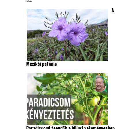
A
Mexikói petúnia
Paradicsomi teendők a júliusi veteményesben