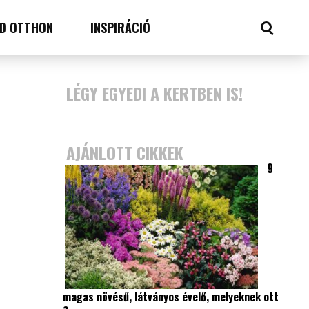
D OTTHON
INSPIRÁCIÓ
LÉGY EGYEDI A KERTBEN IS!
AJÁNLOTT CIKKEK
9
magas növésű, látványos évelő, melyeknek ott
a…