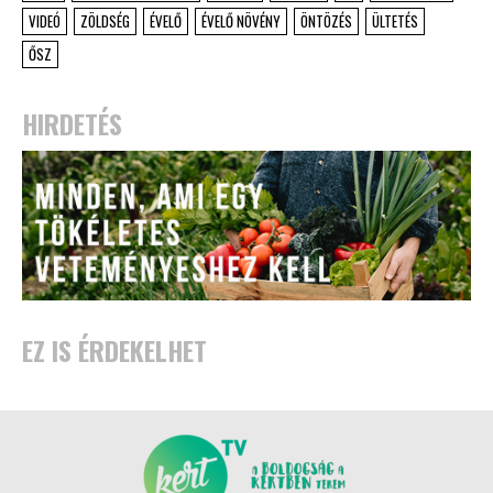
VIDEÓ
ZÖLDSÉG
ÉVELŐ
ÉVELŐ NÖVÉNY
ÖNTÖZÉS
ÜLTETÉS
ŐSZ
HIRDETÉS
EZ IS ÉRDEKELHET