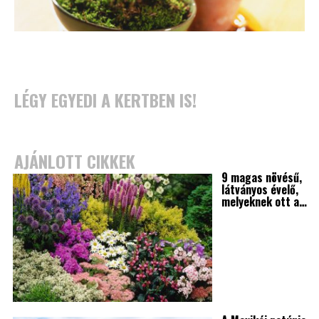
LÉGY EGYEDI A KERTBEN IS!
AJÁNLOTT CIKKEK
9 magas növésű,
látványos évelő,
melyeknek ott a…