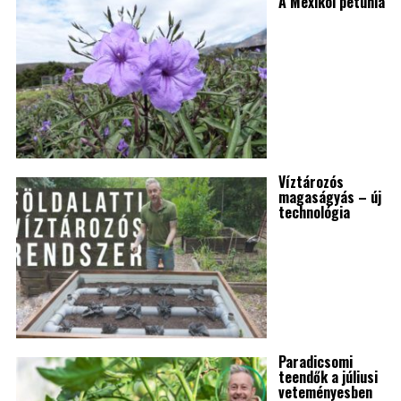
A Mexikói petúnia
Víztározós
magaságyás – új
technológia
Paradicsomi
teendők a júliusi
veteményesben