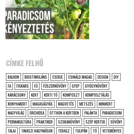
CÍMKE FELHŐ
BALKON
BIOSTIMULÁNS
CSERJE
CSINÁLD MAGAD
DESIGN
DIY
FA
FISKARS
FŰ
FŰSZERNÖVÉNY
GYEP
GYÓGYNÖVÉNY
KARÁCSONY
KERT
KERTI TÓ
KOMPOSZT
KOMPOSZTÁLÁS
KONYHAKERT
MAGASÁGYÁS
MAGVETÉS
METSZÉS
MINIKERT
NAGYVILÁG
ORCHIDEA
OTTHON A KERTBEN
PALÁNTA
PARADICSOM
PERMAKULTÚRA
PRAKTIKER
SZOBANÖVÉNY
SZÉP KERTEK
SÖVÉNY
TALAJ
TAVASZI HAGYMÁSOK
TERASZ
TULIPÁN
TÓ
VETEMÉNYES