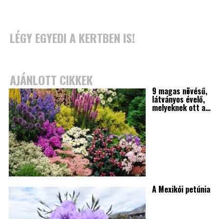
LÉGY EGYEDI A KERTBEN IS!
AJÁNLOTT CIKKEK
9 magas növésű,
látványos évelő,
melyeknek ott a…
A Mexikói petúnia