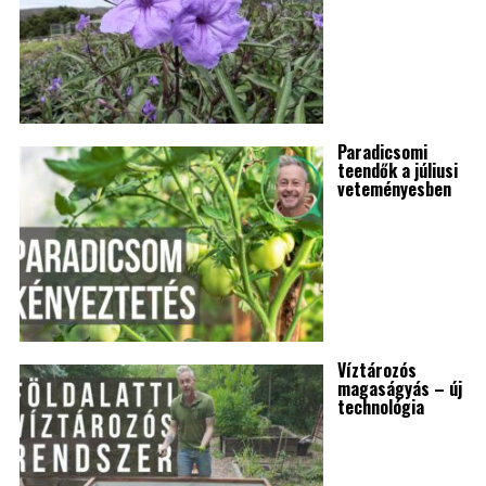
Paradicsomi
teendők a júliusi
veteményesben
Víztározós
magaságyás – új
technológia