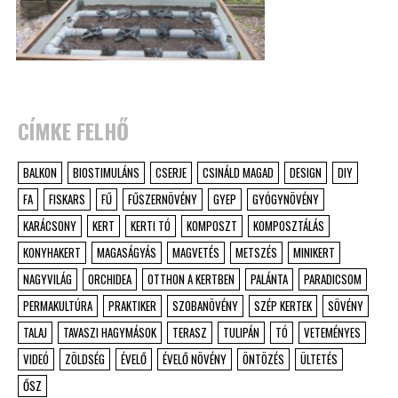
CÍMKE FELHŐ
BALKON
BIOSTIMULÁNS
CSERJE
CSINÁLD MAGAD
DESIGN
DIY
FA
FISKARS
FŰ
FŰSZERNÖVÉNY
GYEP
GYÓGYNÖVÉNY
KARÁCSONY
KERT
KERTI TÓ
KOMPOSZT
KOMPOSZTÁLÁS
KONYHAKERT
MAGASÁGYÁS
MAGVETÉS
METSZÉS
MINIKERT
NAGYVILÁG
ORCHIDEA
OTTHON A KERTBEN
PALÁNTA
PARADICSOM
PERMAKULTÚRA
PRAKTIKER
SZOBANÖVÉNY
SZÉP KERTEK
SÖVÉNY
TALAJ
TAVASZI HAGYMÁSOK
TERASZ
TULIPÁN
TÓ
VETEMÉNYES
VIDEÓ
ZÖLDSÉG
ÉVELŐ
ÉVELŐ NÖVÉNY
ÖNTÖZÉS
ÜLTETÉS
ŐSZ