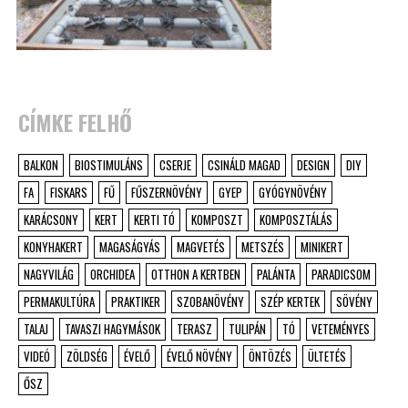
CÍMKE FELHŐ
BALKON
BIOSTIMULÁNS
CSERJE
CSINÁLD MAGAD
DESIGN
DIY
FA
FISKARS
FŰ
FŰSZERNÖVÉNY
GYEP
GYÓGYNÖVÉNY
KARÁCSONY
KERT
KERTI TÓ
KOMPOSZT
KOMPOSZTÁLÁS
KONYHAKERT
MAGASÁGYÁS
MAGVETÉS
METSZÉS
MINIKERT
NAGYVILÁG
ORCHIDEA
OTTHON A KERTBEN
PALÁNTA
PARADICSOM
PERMAKULTÚRA
PRAKTIKER
SZOBANÖVÉNY
SZÉP KERTEK
SÖVÉNY
TALAJ
TAVASZI HAGYMÁSOK
TERASZ
TULIPÁN
TÓ
VETEMÉNYES
VIDEÓ
ZÖLDSÉG
ÉVELŐ
ÉVELŐ NÖVÉNY
ÖNTÖZÉS
ÜLTETÉS
ŐSZ