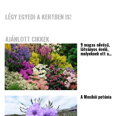
LÉGY EGYEDI A KERTBEN IS!
AJÁNLOTT CIKKEK
9 magas növésű,
látványos évelő,
melyeknek ott a…
A Mexikói petúnia