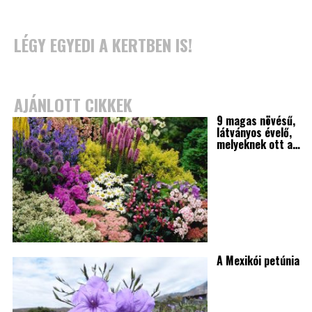
LÉGY EGYEDI A KERTBEN IS!
AJÁNLOTT CIKKEK
9 magas növésű,
látványos évelő,
melyeknek ott a…
A Mexikói petúnia