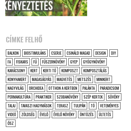
CÍMKE FELHŐ
BALKON
BIOSTIMULÁNS
CSERJE
CSINÁLD MAGAD
DESIGN
DIY
FA
FISKARS
FŰ
FŰSZERNÖVÉNY
GYEP
GYÓGYNÖVÉNY
KARÁCSONY
KERT
KERTI TÓ
KOMPOSZT
KOMPOSZTÁLÁS
KONYHAKERT
MAGASÁGYÁS
MAGVETÉS
METSZÉS
MINIKERT
NAGYVILÁG
ORCHIDEA
OTTHON A KERTBEN
PALÁNTA
PARADICSOM
PERMAKULTÚRA
PRAKTIKER
SZOBANÖVÉNY
SZÉP KERTEK
SÖVÉNY
TALAJ
TAVASZI HAGYMÁSOK
TERASZ
TULIPÁN
TÓ
VETEMÉNYES
VIDEÓ
ZÖLDSÉG
ÉVELŐ
ÉVELŐ NÖVÉNY
ÖNTÖZÉS
ÜLTETÉS
ŐSZ