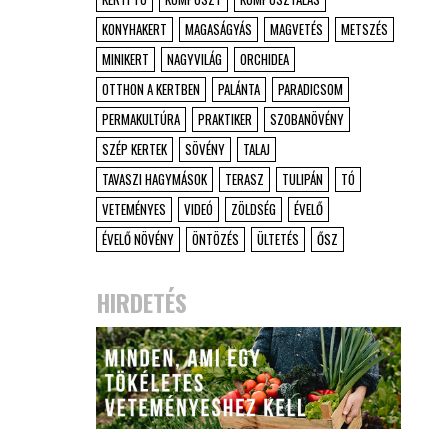
KONYHAKERT
MAGASÁGYÁS
MAGVETÉS
METSZÉS
MINIKERT
NAGYVILÁG
ORCHIDEA
OTTHON A KERTBEN
PALÁNTA
PARADICSOM
PERMAKULTÚRA
PRAKTIKER
SZOBANÖVÉNY
SZÉP KERTEK
SÖVÉNY
TALAJ
TAVASZI HAGYMÁSOK
TERASZ
TULIPÁN
TÓ
VETEMÉNYES
VIDEÓ
ZÖLDSÉG
ÉVELŐ
ÉVELŐ NÖVÉNY
ÖNTÖZÉS
ÜLTETÉS
ŐSZ
HIRDETÉS