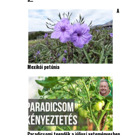
A
Mexikói petúnia
Paradicsomi teendők a júliusi veteményesben