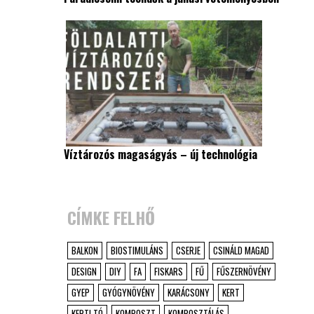
Víztározós magaságyás – új technológia
CÍMKE FELHŐ
BALKON
BIOSTIMULÁNS
CSERJE
CSINÁLD MAGAD
DESIGN
DIY
FA
FISKARS
FŰ
FŰSZERNÖVÉNY
GYEP
GYÓGYNÖVÉNY
KARÁCSONY
KERT
KERTI TÓ
KOMPOSZT
KOMPOSZTÁLÁS