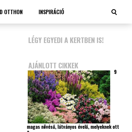
D OTTHON
INSPIRÁCIÓ
LÉGY EGYEDI A KERTBEN IS!
AJÁNLOTT CIKKEK
9
magas növésű, látványos évelő, melyeknek ott
a…