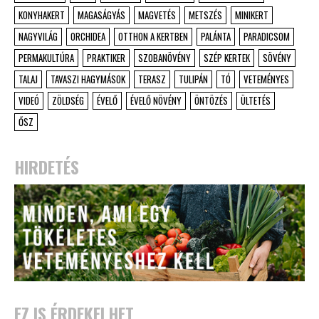
KONYHAKERT
MAGASÁGYÁS
MAGVETÉS
METSZÉS
MINIKERT
NAGYVILÁG
ORCHIDEA
OTTHON A KERTBEN
PALÁNTA
PARADICSOM
PERMAKULTÚRA
PRAKTIKER
SZOBANÖVÉNY
SZÉP KERTEK
SÖVÉNY
TALAJ
TAVASZI HAGYMÁSOK
TERASZ
TULIPÁN
TÓ
VETEMÉNYES
VIDEÓ
ZÖLDSÉG
ÉVELŐ
ÉVELŐ NÖVÉNY
ÖNTÖZÉS
ÜLTETÉS
ŐSZ
HIRDETÉS
EZ IS ÉRDEKELHET