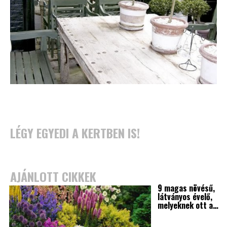
LÉGY EGYEDI A KERTBEN IS!
AJÁNLOTT CIKKEK
9 magas növésű,
látványos évelő,
melyeknek ott a…