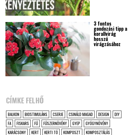
3 fontos
gondozási tipp a
korallvirág
hosszú
virágzásához
CÍMKE FELHŐ
BALKON
BIOSTIMULÁNS
CSERJE
CSINÁLD MAGAD
DESIGN
DIY
FA
FISKARS
FŰ
FŰSZERNÖVÉNY
GYEP
GYÓGYNÖVÉNY
KARÁCSONY
KERT
KERTI TÓ
KOMPOSZT
KOMPOSZTÁLÁS