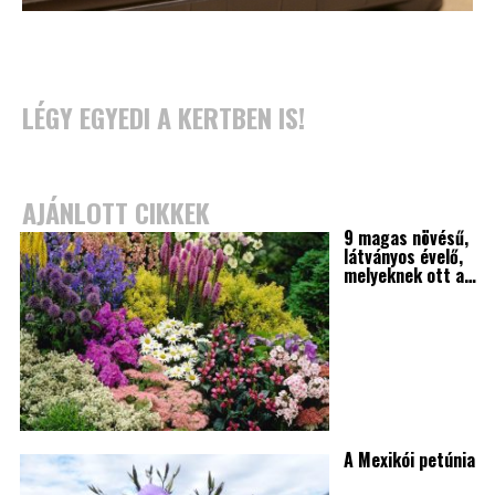
LÉGY EGYEDI A KERTBEN IS!
AJÁNLOTT CIKKEK
9 magas növésű,
látványos évelő,
melyeknek ott a…
A Mexikói petúnia