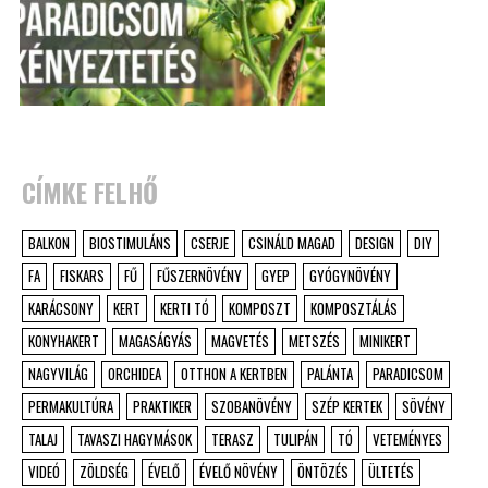
CÍMKE FELHŐ
BALKON
BIOSTIMULÁNS
CSERJE
CSINÁLD MAGAD
DESIGN
DIY
FA
FISKARS
FŰ
FŰSZERNÖVÉNY
GYEP
GYÓGYNÖVÉNY
KARÁCSONY
KERT
KERTI TÓ
KOMPOSZT
KOMPOSZTÁLÁS
KONYHAKERT
MAGASÁGYÁS
MAGVETÉS
METSZÉS
MINIKERT
NAGYVILÁG
ORCHIDEA
OTTHON A KERTBEN
PALÁNTA
PARADICSOM
PERMAKULTÚRA
PRAKTIKER
SZOBANÖVÉNY
SZÉP KERTEK
SÖVÉNY
TALAJ
TAVASZI HAGYMÁSOK
TERASZ
TULIPÁN
TÓ
VETEMÉNYES
VIDEÓ
ZÖLDSÉG
ÉVELŐ
ÉVELŐ NÖVÉNY
ÖNTÖZÉS
ÜLTETÉS