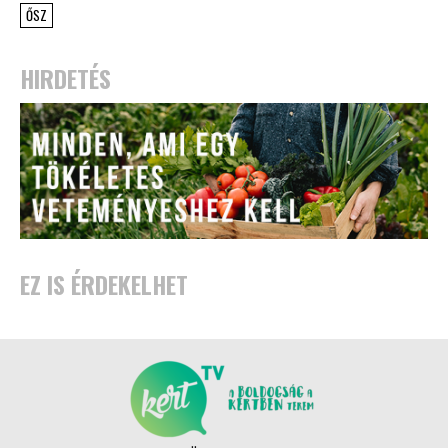
ŐSZ
HIRDETÉS
EZ IS ÉRDEKELHET