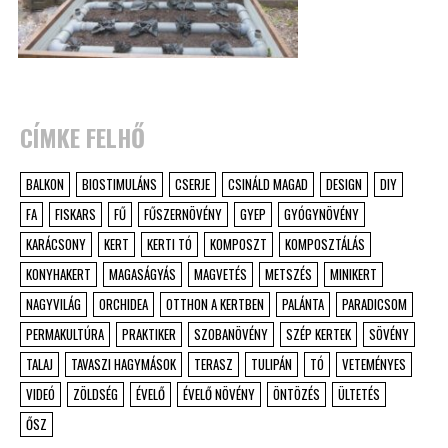
CÍMKE FELHŐ
BALKON
BIOSTIMULÁNS
CSERJE
CSINÁLD MAGAD
DESIGN
DIY
FA
FISKARS
FŰ
FŰSZERNÖVÉNY
GYEP
GYÓGYNÖVÉNY
KARÁCSONY
KERT
KERTI TÓ
KOMPOSZT
KOMPOSZTÁLÁS
KONYHAKERT
MAGASÁGYÁS
MAGVETÉS
METSZÉS
MINIKERT
NAGYVILÁG
ORCHIDEA
OTTHON A KERTBEN
PALÁNTA
PARADICSOM
PERMAKULTÚRA
PRAKTIKER
SZOBANÖVÉNY
SZÉP KERTEK
SÖVÉNY
TALAJ
TAVASZI HAGYMÁSOK
TERASZ
TULIPÁN
TÓ
VETEMÉNYES
VIDEÓ
ZÖLDSÉG
ÉVELŐ
ÉVELŐ NÖVÉNY
ÖNTÖZÉS
ÜLTETÉS
ŐSZ