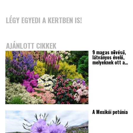
LÉGY EGYEDI A KERTBEN IS!
AJÁNLOTT CIKKEK
9 magas növésű,
látványos évelő,
melyeknek ott a…
A Mexikói petúnia