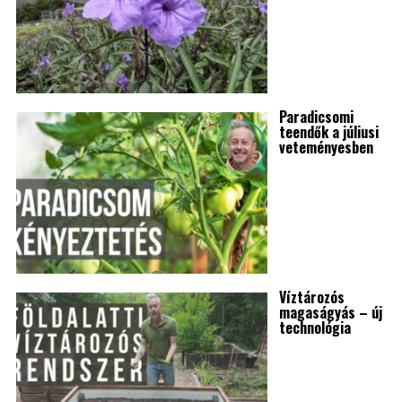
Paradicsomi
teendők a júliusi
veteményesben
Víztározós
magaságyás – új
technológia