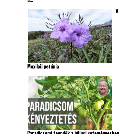
A
Mexikói petúnia
Paradicsomi teendők a júliusi veteményesben