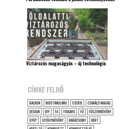
Víztározós magaságyás – új technológia
CÍMKE FELHŐ
BALKON
BIOSTIMULÁNS
CSERJE
CSINÁLD MAGAD
DESIGN
DIY
FA
FISKARS
FŰ
FŰSZERNÖVÉNY
GYEP
GYÓGYNÖVÉNY
KARÁCSONY
KERT
KERTI TÓ
KOMPOSZT
KOMPOSZTÁLÁS