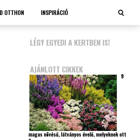
D OTTHON
INSPIRÁCIÓ
LÉGY EGYEDI A KERTBEN IS!
AJÁNLOTT CIKKEK
9
magas növésű, látványos évelő, melyeknek ott
a…