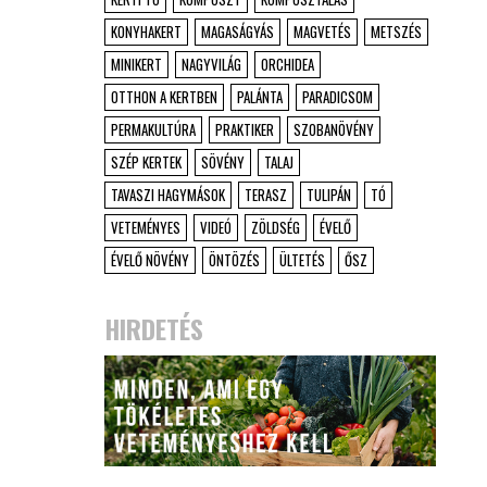
KONYHAKERT
MAGASÁGYÁS
MAGVETÉS
METSZÉS
MINIKERT
NAGYVILÁG
ORCHIDEA
OTTHON A KERTBEN
PALÁNTA
PARADICSOM
PERMAKULTÚRA
PRAKTIKER
SZOBANÖVÉNY
SZÉP KERTEK
SÖVÉNY
TALAJ
TAVASZI HAGYMÁSOK
TERASZ
TULIPÁN
TÓ
VETEMÉNYES
VIDEÓ
ZÖLDSÉG
ÉVELŐ
ÉVELŐ NÖVÉNY
ÖNTÖZÉS
ÜLTETÉS
ŐSZ
HIRDETÉS