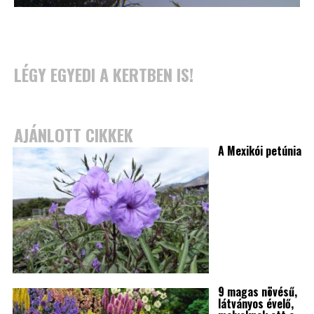
LÉGY EGYEDI A KERTBEN IS!
AJÁNLOTT CIKKEK
A Mexikói petúnia
9 magas növésű,
látványos évelő,