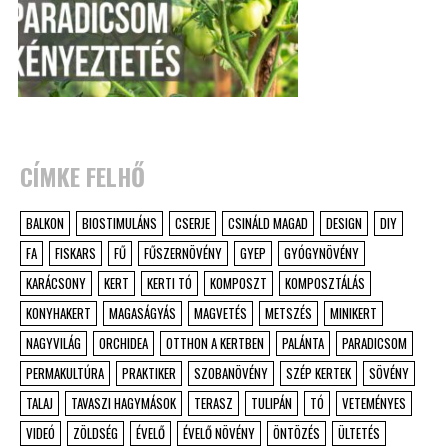
CÍMKE FELHŐ
BALKON
BIOSTIMULÁNS
CSERJE
CSINÁLD MAGAD
DESIGN
DIY
FA
FISKARS
FŰ
FŰSZERNÖVÉNY
GYEP
GYÓGYNÖVÉNY
KARÁCSONY
KERT
KERTI TÓ
KOMPOSZT
KOMPOSZTÁLÁS
KONYHAKERT
MAGASÁGYÁS
MAGVETÉS
METSZÉS
MINIKERT
NAGYVILÁG
ORCHIDEA
OTTHON A KERTBEN
PALÁNTA
PARADICSOM
PERMAKULTÚRA
PRAKTIKER
SZOBANÖVÉNY
SZÉP KERTEK
SÖVÉNY
TALAJ
TAVASZI HAGYMÁSOK
TERASZ
TULIPÁN
TÓ
VETEMÉNYES
VIDEÓ
ZÖLDSÉG
ÉVELŐ
ÉVELŐ NÖVÉNY
ÖNTÖZÉS
ÜLTETÉS