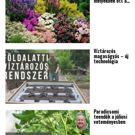
melyeknek ott a…
Víztározós
magaságyás – új
technológia
Paradicsomi
teendők a júliusi
veteményesben