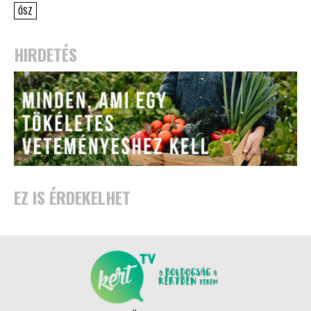
ŐSZ
HIRDETÉS
EZ IS ÉRDEKELHET